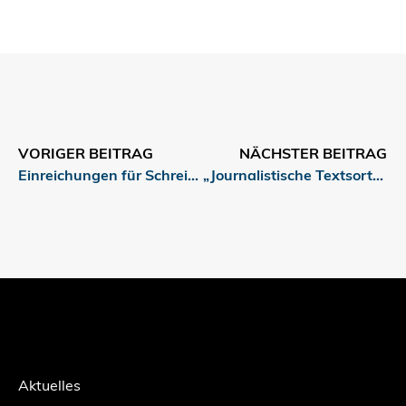
VORIGER BEITRAG
NÄCHSTER BEITRAG
Einreichungen für Schreibwettbewerb zum Thema „Anders essen“ gesucht
„Journalistische Textsorten“: Neue Artikel und Arbeitsaufgaben
Aktuelles