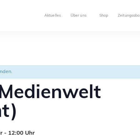
Aktuelles
Über uns
Shop
Zeitungsabo
unden.
 Medienwelt
t)
r
-
12:00
Uhr