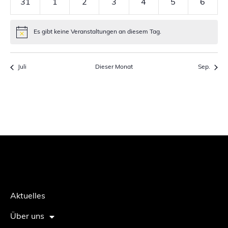
0
0
0
0
0
0
0
31
1
2
3
4
5
6
Veranstaltungen
Veranstaltungen
Veranstaltungen
Veranstaltungen
Veranstaltungen
Veranstaltung
Verans
Es gibt keine Veranstaltungen an diesem Tag.
Hinweis
Juli
Dieser Monat
Sep.
Aktuelles
Über uns