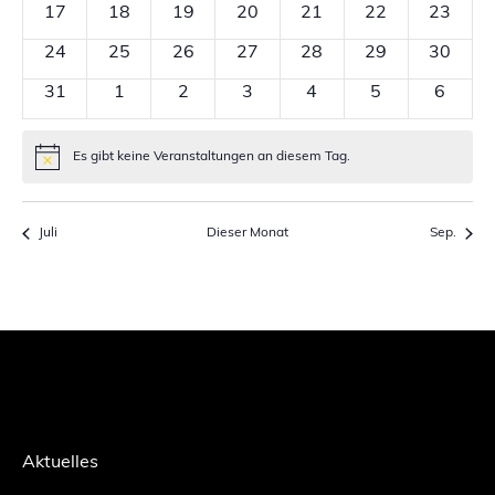
0
0
0
0
0
0
0
17
18
19
20
21
22
23
Veranstaltungen
Veranstaltungen
Veranstaltungen
Veranstaltungen
Veranstaltungen
Veranstaltunge
Veranst
0
0
0
0
0
0
0
24
25
26
27
28
29
30
Veranstaltungen
Veranstaltungen
Veranstaltungen
Veranstaltungen
Veranstaltungen
Veranstaltunge
Veranst
0
0
0
0
0
0
0
31
1
2
3
4
5
6
Veranstaltungen
Veranstaltungen
Veranstaltungen
Veranstaltungen
Veranstaltungen
Veranstaltung
Verans
Es gibt keine Veranstaltungen an diesem Tag.
Hinweis
Juli
Dieser Monat
Sep.
Aktuelles