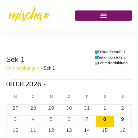
Sekundarstufe 1
Sekundarstufe 2
Sek 1
Lehrerfortbildung
Veranstaltungen
Sek 1
08.08.2026
Datum
M
D
M
D
F
S
S
Kalender
wählen.
0
0
0
0
0
0
0
27
28
29
30
31
1
2
von
Veranstaltungen
Veranstaltungen
Veranstaltungen
Veranstaltungen
Veranstaltungen
Veranstaltung
Verans
0
0
0
0
0
0
0
3
4
5
6
7
8
9
Veranstaltungen
Veranstaltungen
Veranstaltungen
Veranstaltungen
Veranstaltungen
Veranstaltungen
Veranstaltung
Verans
0
0
0
0
0
0
0
10
11
12
13
14
15
16
Veranstaltungen
Veranstaltungen
Veranstaltungen
Veranstaltungen
Veranstaltungen
Veranstaltunge
Veranst