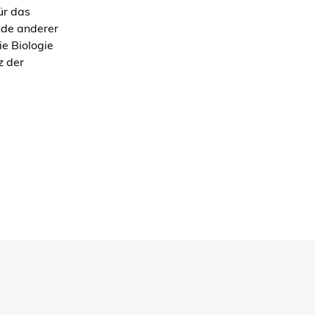
ür das
nde anderer
e Biologie
z der