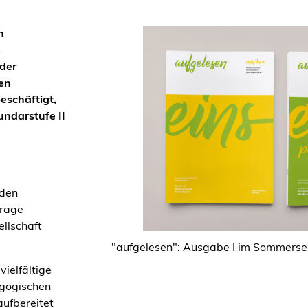
n
e
der
en
eschäftigt,
undarstufe II
 den
Frage
ellschaft
"aufgelesen": Ausgabe I im Sommersem
vielfältige
agogischen
aufbereitet