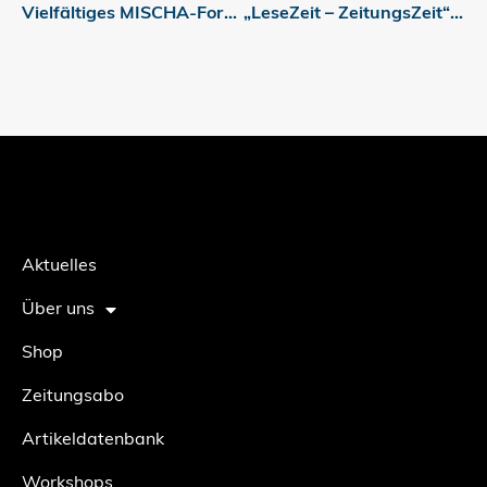
Vielfältiges MISCHA-Fortbildungsangebot für Lehrkräfte
„LeseZeit – ZeitungsZeit“: Lesetraining für Schülerinnen und Schüler der Sekundarstufe I
Aktuelles
Über uns
Shop
Zeitungsabo
Artikeldatenbank
Workshops