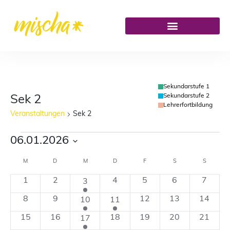
Sekundarstufe 1
Sekundarstufe 2
Sek 2
Lehrerfortbildung
Veranstaltungen
Sek 2
06.01.2026
Datum
M
D
M
D
F
S
S
Kalender
wählen.
0
0
1
0
0
0
0
1
2
4
5
6
7
3
von
Veranstaltungen
Veranstaltungen
Veranstaltung
Veranstaltungen
Veranstaltungen
Veranstaltung
Verans
0
0
3
1
0
0
0
8
9
12
13
14
10
11
Veranstaltungen
Veranstaltungen
Veranstaltungen
Veranstaltungen
Veranstaltung
Veranstaltungen
Veranstaltunge
Veranst
0
0
2
0
0
0
0
15
16
18
19
20
21
17
Veranstaltungen
Veranstaltungen
Veranstaltungen
Veranstaltungen
Veranstaltungen
Veranstaltunge
Veranst