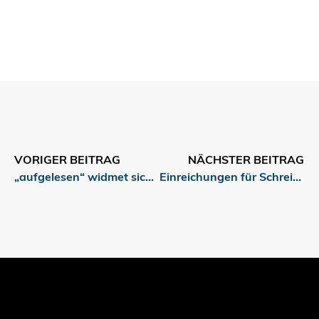
VORIGER BEITRAG
NÄCHSTER BEITRAG
„aufgelesen“ widmet sich Nachhaltigkeit in der Modeindustrie und Veganismus
Einreichungen für Schreibwettbewerb zum Thema „Anders essen“ gesucht