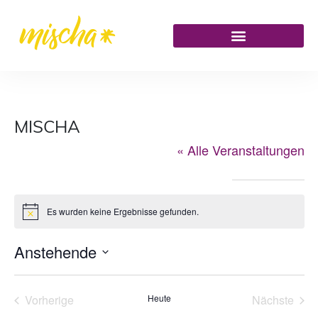
MISCHA
« Alle Veranstaltungen
Veranstaltungen an diesem veranstaltungsort
Es wurden keine Ergebnisse gefunden.
Hinweis
Anstehende
Datum
wählen.
Vorherige
Heute
Nächste
Veranstaltungen
Veransta