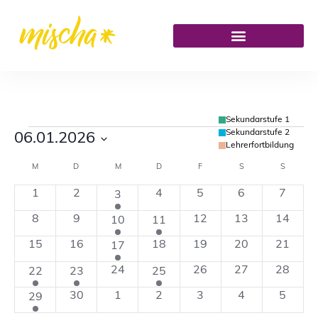
Sekundarstufe 1
Sekundarstufe 2
06.01.2026
Lehrerfortbildung
Datum
M
D
M
D
F
S
S
Kalender
wählen.
0
0
1
0
0
0
0
1
2
4
5
6
7
3
von
Veranstaltungen
Veranstaltungen
Veranstaltung
Veranstaltungen
Veranstaltungen
Veranstaltung
Verans
0
0
3
2
0
0
0
8
9
12
13
14
10
11
Veranstaltungen
Veranstaltungen
Veranstaltungen
Veranstaltungen
Veranstaltungen
Veranstaltungen
Veranstaltunge
Veranst
0
0
2
0
0
0
0
15
16
18
19
20
21
17
Veranstaltungen
Veranstaltungen
Veranstaltungen
Veranstaltungen
Veranstaltungen
Veranstaltunge
Veranst
1
1
0
1
0
0
0
24
26
27
28
22
23
25
Veranstaltung
Veranstaltung
Veranstaltungen
Veranstaltung
Veranstaltungen
Veranstaltunge
Veranst
1
0
0
0
0
0
0
30
1
2
3
4
5
29
Veranstaltung
Veranstaltungen
Veranstaltungen
Veranstaltungen
Veranstaltungen
Veranstaltung
Verans