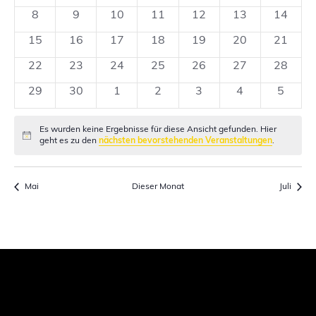
Veranstaltungen
Veranstaltungen
Veranstaltungen
Veranstaltungen
Veranstaltungen
Veranstaltung
Verans
0
0
0
0
0
0
0
8
9
10
11
12
13
14
Veranstaltungen
Veranstaltungen
Veranstaltungen
Veranstaltungen
Veranstaltungen
Veranstaltungen
Veranstaltunge
Veranst
0
0
0
0
0
0
0
15
16
17
18
19
20
21
Veranstaltungen
Veranstaltungen
Veranstaltungen
Veranstaltungen
Veranstaltungen
Veranstaltunge
Veranst
0
0
0
0
0
0
0
22
23
24
25
26
27
28
Veranstaltungen
Veranstaltungen
Veranstaltungen
Veranstaltungen
Veranstaltungen
Veranstaltunge
Veranst
0
0
0
0
0
0
0
29
30
1
2
3
4
5
Veranstaltungen
Veranstaltungen
Veranstaltungen
Veranstaltungen
Veranstaltungen
Veranstaltung
Verans
Es wurden keine Ergebnisse für diese Ansicht gefunden. Hier
Hinweis
geht es zu den
nächsten bevorstehenden Veranstaltungen
.
Mai
Dieser Monat
Juli