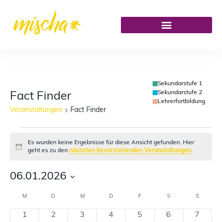
Sekundarstufe 1
Sekundarstufe 2
Fact Finder
Lehrerfortbildung
Veranstaltungen
Fact Finder
Es wurden keine Ergebnisse für diese Ansicht gefunden. Hier
Hinweis
geht es zu den
nächsten bevorstehenden Veranstaltungen
.
06.01.2026
Datum
M
D
M
D
F
S
S
Kalender
wählen.
0
0
0
0
0
0
0
1
2
3
4
5
6
7
von