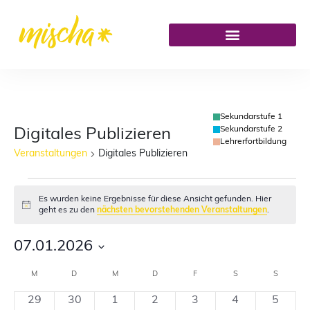
Sekundarstufe 1
Sekundarstufe 2
Digitales Publizieren
Lehrerfortbildung
Veranstaltungen
Digitales Publizieren
Es wurden keine Ergebnisse für diese Ansicht gefunden. Hier
Hinweis
geht es zu den
nächsten bevorstehenden Veranstaltungen
.
07.01.2026
Datum
M
D
M
D
F
S
S
Kalender
wählen.
0
0
0
0
0
0
0
29
30
1
2
3
4
5
von