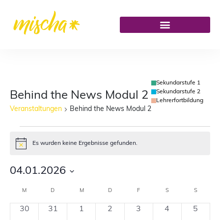
Sekundarstufe 1
Sekundarstufe 2
Behind the News Modul 2
Lehrerfortbildung
Veranstaltungen
Behind the News Modul 2
Es wurden keine Ergebnisse gefunden.
Hinweis
04.01.2026
Datum
M
D
M
D
F
S
S
Kalender
wählen.
0
0
0
0
0
0
0
30
31
1
2
3
4
5
von