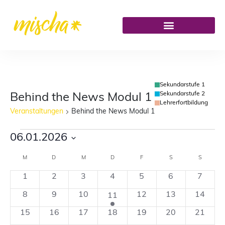
Sekundarstufe 1
Sekundarstufe 2
Behind the News Modul 1
Lehrerfortbildung
Veranstaltungen
Behind the News Modul 1
06.01.2026
Datum
M
D
M
D
F
S
S
Kalender
wählen.
0
0
0
0
0
0
0
1
2
3
4
5
6
7
von
Veranstaltungen
Veranstaltungen
Veranstaltungen
Veranstaltungen
Veranstaltungen
Veranstaltung
Verans
0
0
0
1
0
0
0
8
9
10
12
13
14
11
Veranstaltungen
Veranstaltungen
Veranstaltungen
Veranstaltungen
Veranstaltung
Veranstaltungen
Veranstaltunge
Veranst
0
0
0
0
0
0
0
15
16
17
18
19
20
21
Veranstaltungen
Veranstaltungen
Veranstaltungen
Veranstaltungen
Veranstaltungen
Veranstaltunge
Veranst