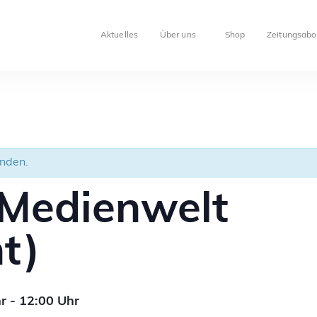
Aktuelles
Über uns
Shop
Zeitungsabo
unden.
 Medienwelt
t)
r
-
12:00
Uhr