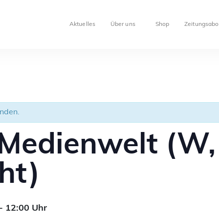
Aktuelles
Über uns
Shop
Zeitungsabo
unden.
 Medienwelt (W
ht)
-
12:00
Uhr