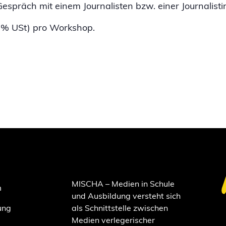
spräch mit einem Journalisten bzw. einer Journalistin
0 % USt) pro Workshop.
MISCHA – Medien in Schule
m
und Ausbildung versteht sich
ung
als Schnittstelle zwischen
Medien verlegerischer