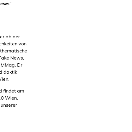
News“
rer ab der
ichkeiten von
r thematische
 Fake News,
t MMag. Dr.
didaktik
ien.
d findet am
10 Wien,
 unserer