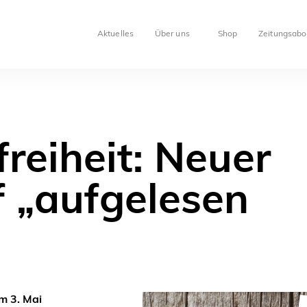
Aktuelles
Über uns
Shop
Zeitungsabo
reiheit: Neuer
f „aufgelesen
m 3. Mai