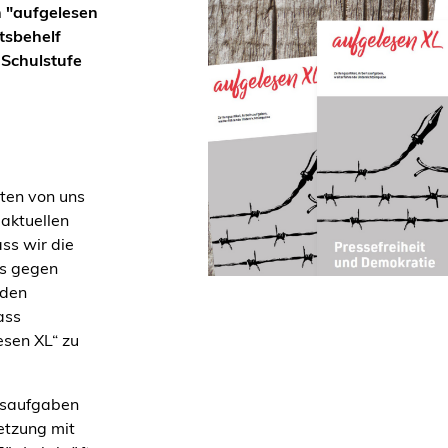
 "aufgelesen
tsbehelf
 Schulstufe
ten von uns
 aktuellen
ss wir die
ts gegen
 den
ass
sen XL“ zu
tsaufgaben
etzung mit