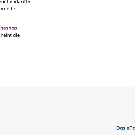
ür Lehrkräfte
ührende
ineshop
heint die
Das ePa