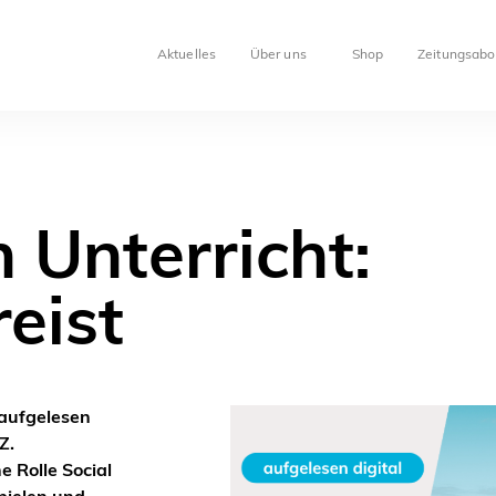
Aktuelles
Über uns
Shop
Zeitungsabo
 Unterricht:
eist
aufgelesen
Z.
 Rolle Social