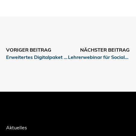
VORIGER BEITRAG
NÄCHSTER BEITRAG
Erweitertes Digitalpaket für Medienkompetenz im Sommersemester
Lehrerwebinar für Social-Media-Kompetenz: Fälschungen im Internet erkennen
Aktuelles