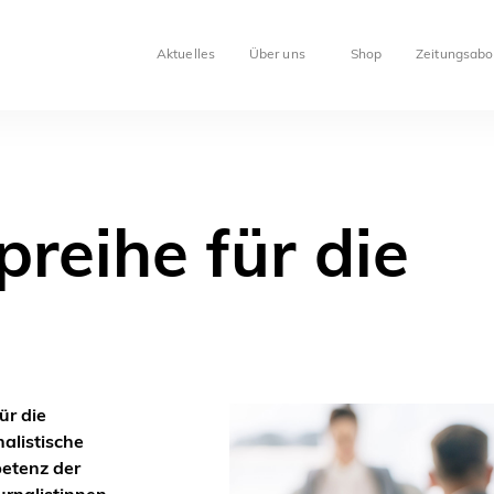
Aktuelles
Über uns
Shop
Zeitungsabo
reihe für die
ür die
alistische
petenz der