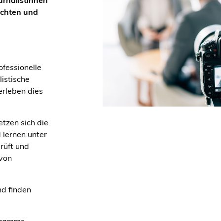
urnalistinnen
richten und
fessionelle
istische
erleben dies
tzen sich die
 lernen unter
rüft und
 von
nd finden