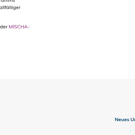
ogramms
llfälliger
 der
MISCHA-
Neues Un