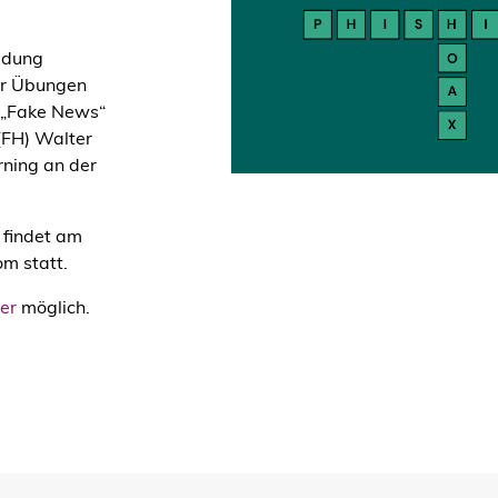
ildung
her Übungen
 „Fake News“
 (FH) Walter
rning an der
 findet am
m statt.
ier
möglich.