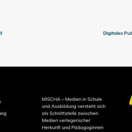
II
Digitales Pub
MISCHA – Medien in Schule
m
und Ausbildung versteht sich
ung
als Schnittstelle zwischen
Medien verlegerischer
Herkunft und Pädagoginnen