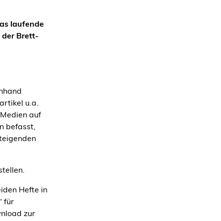
as laufende
der Brett-
anhand
rtikel u.a.
 Medien auf
n befasst,
steigenden
tellen.
iden Hefte in
 für
wnload zur