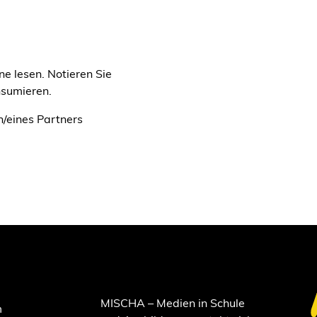
e lesen. Notieren Sie
nsumieren.
n/eines Partners
MISCHA – Medien in Schule
m