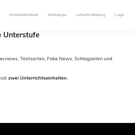
Artikeldatenbank
Workshops
Lehrerfortbildung
Login
e Unterstufe
nterviews, Textsorten, Fake News, Schlagzeilen und
asst
zwei Unterrichtseinheiten
.