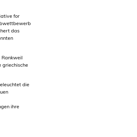
ative for
eibwettbewerb
chert das
önnten
W Rankweil
e griechische
eleuchtet die
euen
gen ihre