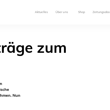
Aktuelles
Über uns
Shop
Zeitungsabo
träge zum
en
ische
nehmen. Nun