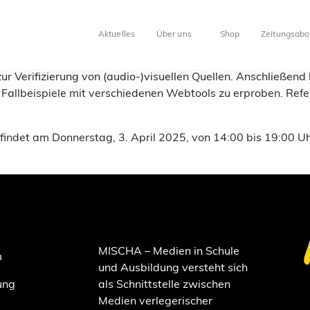
Aktuelles
Über uns
Shop
Zeitungsabo
ur Verifizierung von (audio-)visuellen Quellen. Anschließen
llbeispiele mit verschiedenen Webtools zu erproben. Referen
 findet am Donnerstag, 3. April 2025, von 14:00 bis 19:00 Uh
MISCHA – Medien in Schule
m
und Ausbildung versteht sich
ung
als Schnittstelle zwischen
Medien verlegerischer