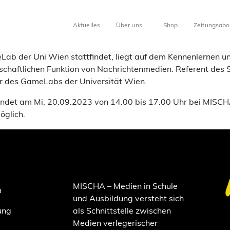
Aktuelles
Über uns
Shop
Zeitungsabo
Lab der Uni Wien stattfindet, liegt auf dem Kennenlernen un
haftlichen Funktion von Nachrichtenmedien. Referent des S
der des GameLabs der Universität Wien.
 findet am Mi, 20.09.2023 von 14.00 bis 17.00 Uhr bei MISC
glich.
MISCHA – Medien in Schule
m
und Ausbildung versteht sich
ung
als Schnittstelle zwischen
Medien verlegerischer