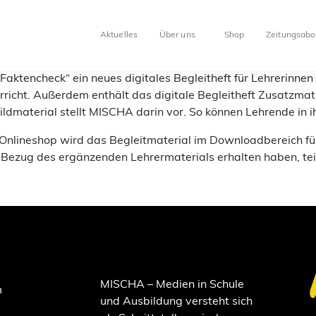
Aktuelles
Über uns
Shop
Zeitungsabo
aktencheck“ ein neues digitales Begleitheft für Lehrerinnen
icht. Außerdem enthält das digitale Begleitheft Zusatzmate
material stellt MISCHA darin vor. So können Lehrende in ih
lineshop wird das Begleitmaterial im Downloadbereich für re
Bezug des ergänzenden Lehrermaterials erhalten haben, teil
MISCHA – Medien in Schule
m
und Ausbildung versteht sich